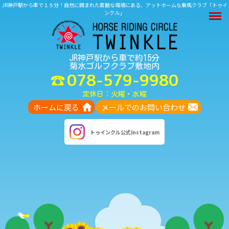
JR神戸駅から車で１５分！自然に囲まれた素敵な環境にある、アットホームな乗馬クラブ「トゥイ
M
ンクル」
JR神戸駅から車で約15分
菊水ゴルフクラブ敷地内
078-579-9980
定休日：火曜・水曜
ホームに戻る
メールでのお問い合わせ
トゥインクル
公式Instagram