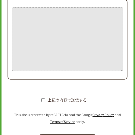
上記の内容で送信する
This site is protected by reCAPTCHA and the Google
Privacy Policy
and
Terms of Service
apply.