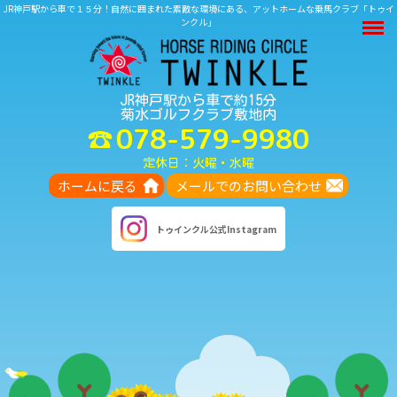
JR神戸駅から車で１５分！自然に囲まれた素敵な環境にある、アットホームな乗馬クラブ「トゥイ
M
ンクル」
JR神戸駅から車で約15分
菊水ゴルフクラブ敷地内
078-579-9980
定休日：火曜・水曜
ホームに戻る
メールでのお問い合わせ
トゥインクル
公式Instagram