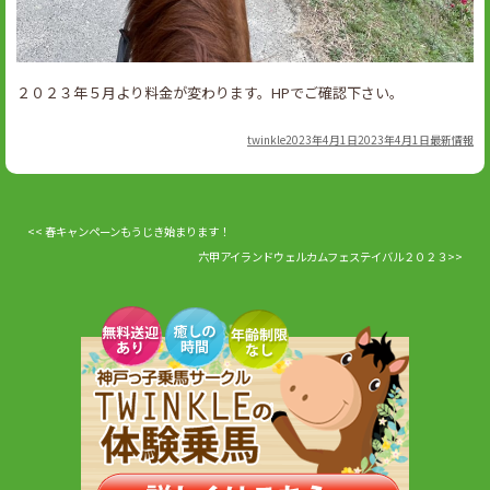
２０２３年５月より料金が変わります。HPでご確認下さい。
Author
Posted
Categories
twinkle
2023年4月1日
2023年4月1日
最新情報
on
春キャンペーンもうじき始まります！
六甲アイランドウェルカムフェステイバル２０２３