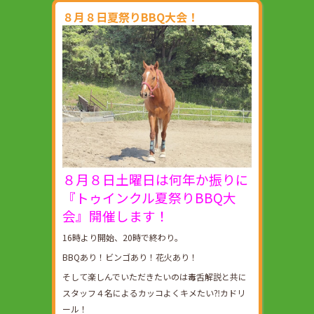
８月８日夏祭りBBQ大会！
８月８日土曜日は何年か振りに
『トゥインクル夏祭りBBQ大
会』開催します！
16時より開始、20時で終わり。
BBQあり！ビンゴあり！花火あり！
そして楽しんでいただきたいのは毒舌解説と共に
スタッフ４名によるカッコよくキメたい⁈カドリ
ール！