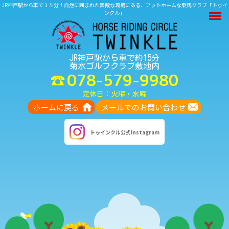
JR神戸駅から車で１５分！自然に囲まれた素敵な環境にある、アットホームな乗馬クラブ「トゥイ
M
ンクル」
JR神戸駅から車で約15分
菊水ゴルフクラブ敷地内
078-579-9980
定休日：火曜・水曜
ホームに戻る
メールでのお問い合わせ
トゥインクル
公式Instagram