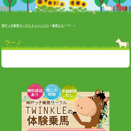
神戸っ子乗馬サークル トゥインクル
>
乗馬たち
>
ウーノ
ウーノ