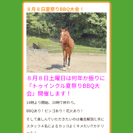
８月８日夏祭りBBQ大会！
８月８日土曜日は何年か振りに
『トゥインクル夏祭りBBQ大
会』開催します！
16時より開始、20時で終わり。
BBQあり！ビンゴあり！花火あり！
そして楽しんでいただきたいのは毒舌解説と共に
スタッフ４名によるカッコよくキメたい⁈カドリ
ール！