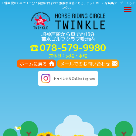
JR神戸駅から車で１５分！自然に囲まれた素敵な環境にある、アットホームな乗馬クラブ「トゥイ
M
ンクル」
JR神戸駅から車で約15分
菊水ゴルフクラブ敷地内
078-579-9980
定休日：火曜・水曜
ホームに戻る
メールでのお問い合わせ
トゥインクル
公式Instagram