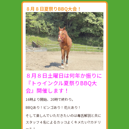
８月８日夏祭りBBQ大会！
８月８日土曜日は何年か振りに
『トゥインクル夏祭りBBQ大
会』開催します！
16時より開始、20時で終わり。
BBQあり！ビンゴあり！花火あり！
そして楽しんでいただきたいのは毒舌解説と共に
スタッフ４名によるカッコよくキメたい⁈カドリ
ール！