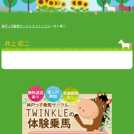
神戸っ子乗馬サークル トゥインクル
>
井上 昭二
井上 昭二