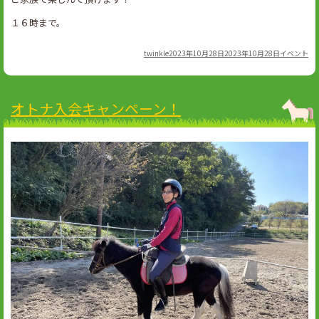
１６時まで。
Author
Posted
Categories
twinkle
2023年10月28日
2023年10月28日
イベント
on
オトナ入会キャンペーン！