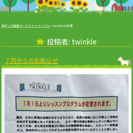
神戸っ子乗馬サークル トゥインクル
>
twinkle の記事
投稿者:
twinkle
７月からのお知らせ