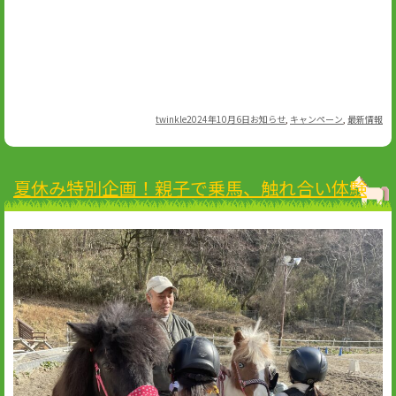
Author
Posted
Categories
twinkle
2024年10月6日
お知らせ
,
キャンペーン
,
最新情報
on
夏休み特別企画！親子で乗馬、触れ合い体験