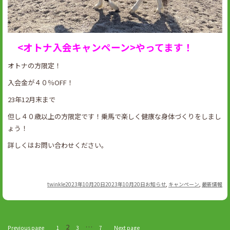
<オトナ入会キャンペーン>やってます！
オトナの方限定！
入会金が４０％OFF！
23年12月末まで
但し４０歳以上の方限定です！乗馬で楽しく健康な身体づくりをしまし
ょう！
詳しくはお問い合わせください。
Author
Posted
Categories
twinkle
2023年10月20日
2023年10月20日
お知らせ
,
キャンペーン
,
最新情報
on
2
…
Previous page
1
3
7
Next page