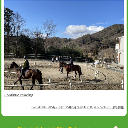
“6
Continue reading
月
Author
Posted
Categories
twinkle
の
2025年5月26日
2025年6月7日
お知らせ
,
キャンペーン
,
最新情報
on
入
会
キ