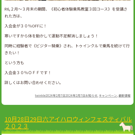
R6,２月～３月末の期間、《初心者体験乗馬教室３回コース》を受講さ
れた方は、
入会金が３０％OFFに！
寒いですから体を動かして運動不足解消しましょう！
同時に経験者で《ビジター騎乗》され、トゥインクルで乗馬を続けて行
きたい！
という方も
入会金３０％ＯＦＦです！
詳しくはお問い合わせください。
Author
Posted
Categories
twinkle
2024年2月7日
2024年2月7日
お知らせ
,
キャンペーン
,
最新情報
on
10月28日29日六アイハロウィンフェスティバル
２０２３