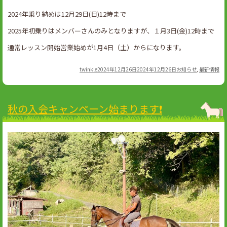
2024年乗り納めは12月29日(日)12時まで
2025年初乗りはメンバーさんのみとなりますが、１月3日(金)12時まで
通常レッスン開始営業始めが1月4日（土）からになります。
Author
Posted
Categories
twinkle
2024年12月26日
2024年12月26日
お知らせ
,
最新情報
on
秋の入会キャンペーン始まります❗️