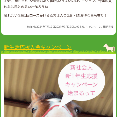
JR神戸駅から約15分(送迎あり)自然いっぱいのロケーション、今年の夏
休みは馬との思い出作ろうね
触れ合い体験1回コース受けらた方は入会金割引のお得な事も有り！
Author
Posted
Categories
twinkle
2024年7月19日
2024年7月19日
お知らせ
,
キャンペーン
,
最新情報
on
新生活応援入会キャンペーン