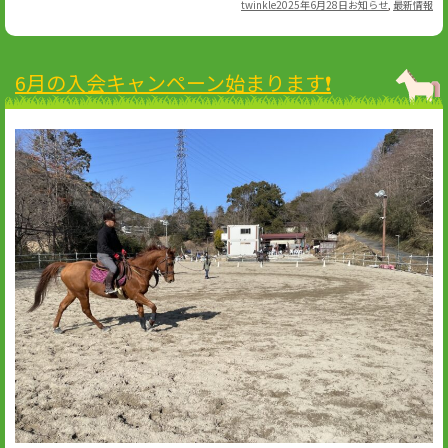
Author
Posted
Categories
twinkle
2025年6月28日
お知らせ
,
最新情報
on
6月の入会キャンペーン始まります❗️