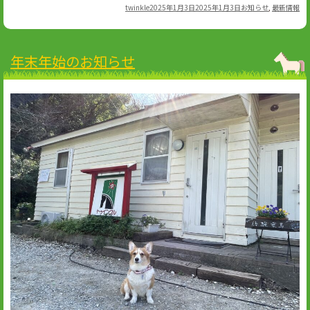
Author
Posted
Categories
twinkle
2025年1月3日
2025年1月3日
お知らせ
,
最新情報
on
年末年始のお知らせ