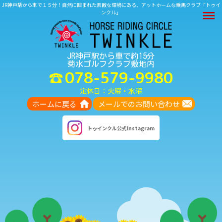
JR神戸駅から車で１５分！自然に囲まれた素敵な環境にある、アットホームな乗馬クラブ「トゥイ
M
ンクル」
JR神戸駅から車で約15分
菊水ゴルフクラブ敷地内
078-579-9980
定休日：火曜・水曜
ホームに戻る
メールでのお問い合わせ
トゥインクル
公式Instagram