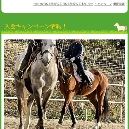
Author
Posted
Categories
twinkle
2024年6月2日
2024年6月2日
お知らせ
,
キャンペーン
,
最新情報
on
入会キャンペーン情報！