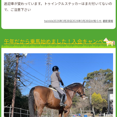
送迎車が変わっています。トゥインクルステッカーはまだ付いてないの
で、ご注意下さい
Author
Posted
Categories
twinkle
2026年3月28日
2026年3月28日
お知らせ
,
最新情報
on
午年だから乗馬始めました！入会キャンペーン