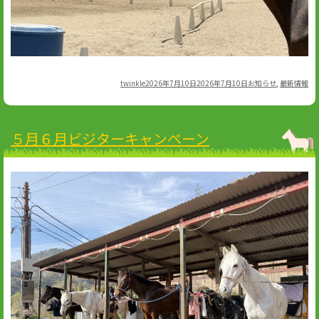
Author
Posted
Categories
twinkle
2026年7月10日
2026年7月10日
お知らせ
,
最新情報
on
５月６月ビジターキャンペーン