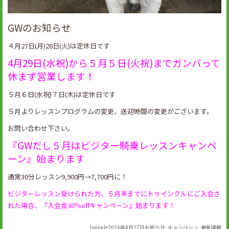
GWのお知らせ
４月27日(月)28日(火)は定休日です
4月29日(水祝)から５月５日(火祝)までガンバって
休まず営業します！
５月６日(水祝)７日(木)は定休日です
５月よりレッスンプログラムの変更、送迎時間の変更がございます。
お問い合わせ下さい。
『GWだし５月はビジター騎乗レッスンキャンペ
ーン』始まります
通常30分レッスン9,900円→7,700円に！
ビジターレッスン受けられた方、５月末までにトゥインクルにご入会さ
れた場合、『入会金30％offキャンペーン』始まります！
Author
Posted
Categories
twinkle
2026年4月27日
お知らせ
,
キャンペーン
,
最新情報