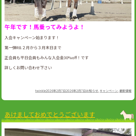
午年です！馬乗ってみようよ！
入会キャンペーン始まります！
第一弾R8.２月から３月末日まで
正会員も平日会員もみんな入会金30%off！です
詳しくお問い合わせ下さい
Author
Posted
Categories
twinkle
2026年2月7日
2026年2月7日
お知らせ
,
キャンペーン
,
最新情報
on
あけましておめでとうございます