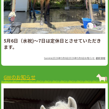
5月6日（水祝)～7日は定休日とさせていただき
ます。
Author
Posted
Categories
twinkle
2026年5月6日
2026年5月6日
お知らせ
,
最新情報
on
GWのお知らせ