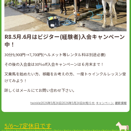
R8.5月.6月はビジター(経験者)入会キャンペーン
中！
30分9,900円→7,700円(ヘルメット等レンタル料は別途必要)
その後の入会金は30％off入会キャンペーンは６月末まで！
又乗馬を始めたい方、移籍をお考えの方、一度トゥインクルレッスン受
けてみよう！
詳しくはメールにてお問い合わせ下さい。
Author
Posted
Categories
twinkle
2026年5月24日
2026年5月24日
お知らせ
,
キャンペーン
,
最新情報
on
5/6～7定休日です