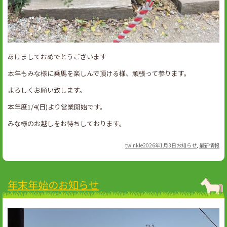
あけましておめでとうございます
本年もみな様に乗馬を楽しんで頂ける様、頑張って参ります。
よろしくお願い致します。
本年度1/4(日)より営業開始です。
みな様のお越しをお待ちしております。
Author
Posted
Categories
twinkle
2026年1月3日
お知らせ
,
最新情報
on
年末年始のお知らせ