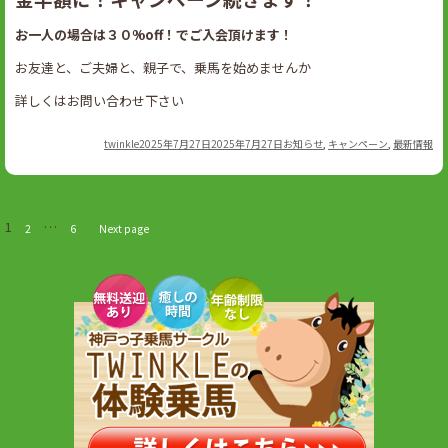
お一人の場合は３０%off！でご入会頂けます！
お友達と、ご夫婦と、親子で、乗馬を始めませんか
詳しくはお問い合わせ下さい
Author
Posted
Categories
twinkle
2025年7月27日
2025年7月27日
お知らせ
,
キャンペーン
,
最新情報
on
1
…
2
6
Next page