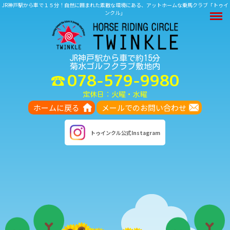
JR神戸駅から車で１５分！自然に囲まれた素敵な環境にある、アットホームな乗馬クラブ「トゥイ
M
ンクル」
JR神戸駅から車で約15分
菊水ゴルフクラブ敷地内
078-579-9980
定休日：火曜・水曜
ホームに戻る
メールでのお問い合わせ
トゥインクル
公式Instagram