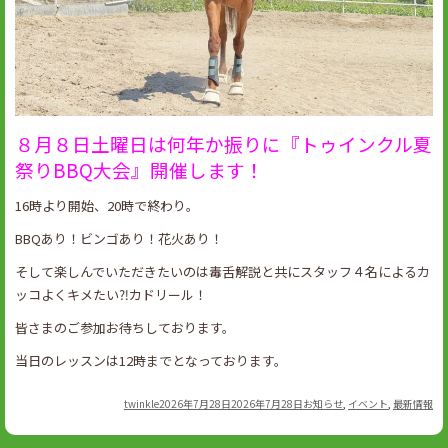
８月８日土曜日は何年か振りに『トゥインクル夏
祭りBBQ大会』開催します！
16時より開始、20時で終わり。
BBQあり！ビンゴあり！花火あり！
そして楽しんでいただきたいのは毒舌解説と共にスタッフ４名によるカ
ッコよくキメたい⁈カドリール！
皆さまのご参加お待ちしております。
当日のレッスンは12時までとなっております。
Author
Posted
Categories
twinkle
2026年7月28日
2026年7月28日
お知らせ
,
イベント
,
最新情報
on