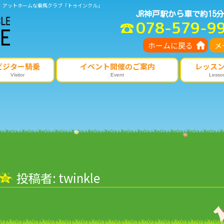
、アットホームな乗馬クラブ「トゥインクル」
JR神戸駅から車で約15分
078-579-9
ホームに戻る
メ
ビジター騎乗
イベント開催のご案内
レッス
Visitor
Event
Lesso
投稿者:
twinkle