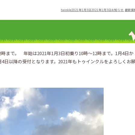
Author
Posted
Categories
twinkle
2021年1月3日
2021年1月3日
お知らせ
,
最新情
on
12時まで。 年始は2021年1月3日初乗り10時～12時まで。1月4日か
4日以降の受付となります。2021年もトゥインクルをよろしくお