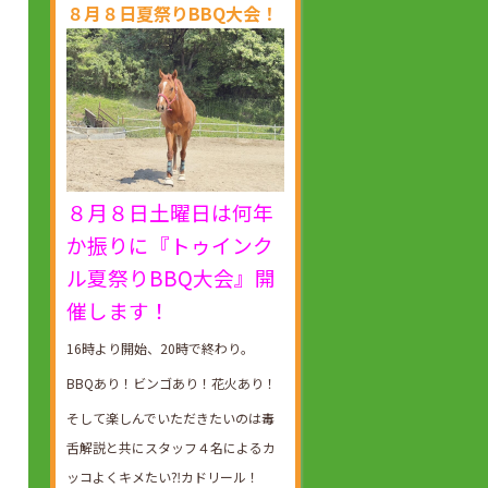
８月８日夏祭りBBQ大会！
８月８日土曜日は何年
か振りに『トゥインク
ル夏祭りBBQ大会』開
催します！
16時より開始、20時で終わり。
BBQあり！ビンゴあり！花火あり！
そして楽しんでいただきたいのは毒
舌解説と共にスタッフ４名によるカ
ッコよくキメたい⁈カドリール！