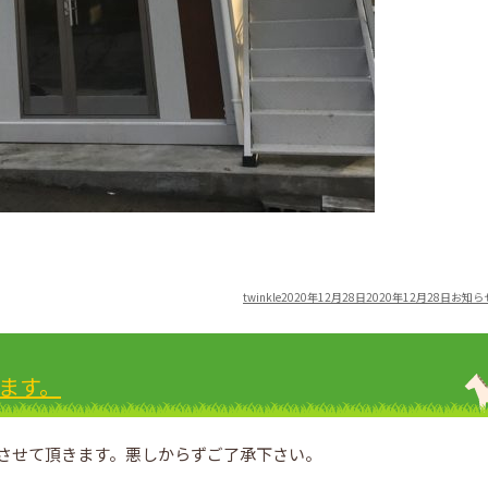
Author
Posted
Categor
twinkle
2020年12月28日
2020年12月28日
お知ら
on
します。
業させて頂きます。悪しからずご了承下さい。