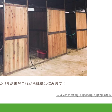
た!!まだまだこれから建築は進みます！
Author
Posted
Categor
twinkle
2020年12月17日
2020年12月17日
お知ら
on