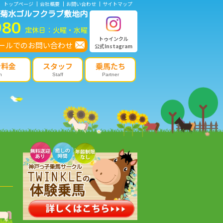
トップページ
会社概要
お問い合わせ
サイトマップ
菊水ゴルフクラブ敷地内
980
定休日：火曜・水曜
トゥインクル
ールでのお問い合わせ
公式Instagram
ン料金
スタッフ
乗馬たち
n
Staff
Partner