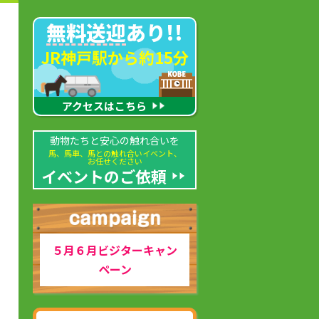
無料送迎
あり!!
JR神戸駅から約15分
アクセスはこちら
動物たちと安心の触れ合いを
馬、馬車、馬との触れ合いイベント、
お任せください
イベントのご依頼
５月６月ビジターキャン
ペーン