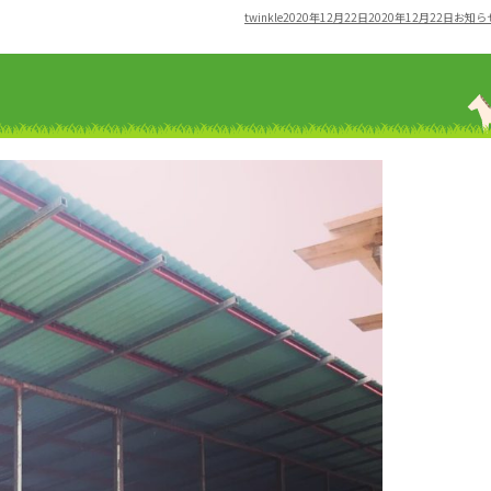
Author
Posted
Categor
twinkle
2020年12月22日
2020年12月22日
お知ら
on