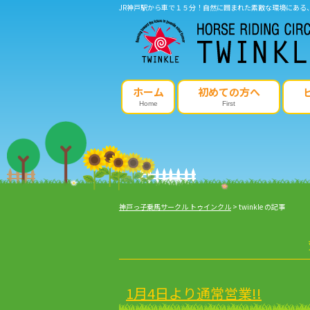
JR神戸駅から車で１５分！自然に囲まれた素敵な環境にある
ホーム
初めての方へ
Home
First
神戸っ子乗馬サークル トゥインクル
>
twinkle の記事
1月4日より通常営業!!