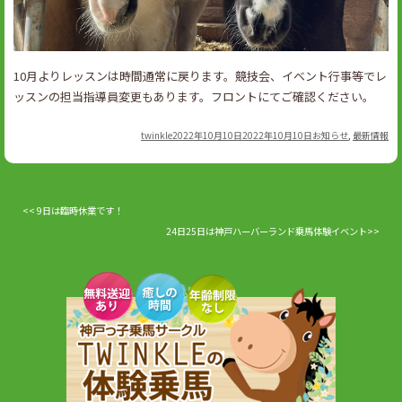
10月よりレッスンは時間通常に戻ります。競技会、イベント行事等でレ
ッスンの担当指導員変更もあります。フロントにてご確認ください。
Author
Posted
Categories
twinkle
2022年10月10日
2022年10月10日
お知らせ
,
最新情報
on
9日は臨時休業です！
24日25日は神戸ハーバーランド乗馬体験イベント