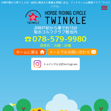
JR神戸駅から車で１５分！自然に囲まれた素敵な環境にある、アットホームな乗馬クラブ「トゥイ
M
ンクル」
JR神戸駅から車で約15分
菊水ゴルフクラブ敷地内
078-579-9980
定休日：火曜・水曜
ホームに戻る
メールでのお問い合わせ
トゥインクル
公式Instagram