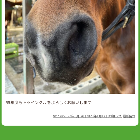
R5年度もトゥインクルをよろしくお願いします!!
Author
Posted
Categories
twinkle
2023年1月14日
2023年1月14日
お知らせ
,
最新情報
on