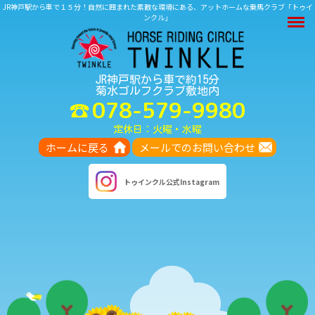
JR神戸駅から車で１５分！自然に囲まれた素敵な環境にある、アットホームな乗馬クラブ「トゥイ
M
ンクル」
JR神戸駅から車で約15分
菊水ゴルフクラブ敷地内
078-579-9980
定休日：火曜・水曜
ホームに戻る
メールでのお問い合わせ
トゥインクル
公式Instagram